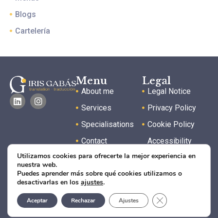
Blogs
Cartelería
Menu
Legal
About me
Legal Notice
Services
Privacy Policy
Specialisations
Cookie Policy
Contact
Accessibility
Statement
Utilizamos cookies para ofrecerte la mejor experiencia en
FAQs
nuestra web.
Puedes aprender más sobre qué cookies utilizamos o
desactivarlas en los
ajustes
.
Copyright 2025 © Iris Gabás · All
rights reserved · Web design by La
Cerrar el banner d
Aceptar
Rechazar
Ajustes
Colmena